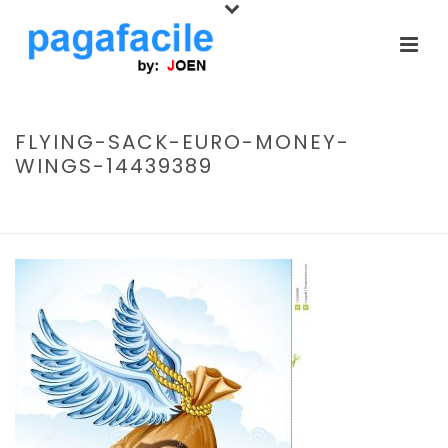
FLYING-SACK-EURO-MONEY-
WINGS-14439389
INIZIO
/
PAGAMENTO ONLINE
/ FLYING-SACK-EURO-MONEY-WINGS-
14439389